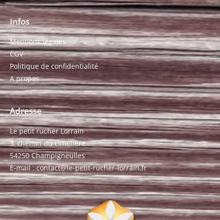
Infos
Mentions légales
CGV
Politique de confidentialité
A propos
Adresse
Le petit rucher Lorrain
3, chemin du cimetière
54250 Champigneulles
E-mail : contact@le-petit-rucher-lorrain.fr