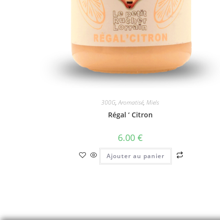
300G
,
Aromatisé
,
Miels
Régal ‘ Citron
6.00
€
Ajouter au panier