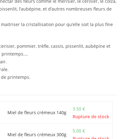
nectar des fleurs comme le merisier, le cerisier, le colza,
e pissenlit, l’aubépine, et d’autres nombreuses fleurs de
maitriser la cristallisation pour qu’elle soit la plus fine
erisier, pommier, trèfle, cassis, pissenlit, aubépine et
e printemps.…
air.
rale.
n de printemps.
3.50
€
Miel de fleurs crémeux 140g
Rupture de stock
5.00
€
Miel de fleurs crémeux 300g
Rupture de stock