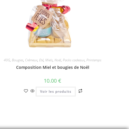
40G
,
Bougies
,
Crémeux
,
Eté
,
Miels
,
Noël
,
Packs cadeaux
,
Printemps
Composition Miel et bougies de Noël
10.00
€
Voir les produits