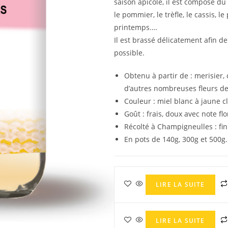
saison apicole, il est composé du 
le pommier, le trèfle, le cassis, l
printemps.…
Il est brassé délicatement afin de 
possible.
Obtenu à partir de : merisier, c
d’autres nombreuses fleurs d
Couleur : miel blanc à jaune cl
Goût : frais, doux avec note flo
Récolté à Champigneulles : fi
En pots de 140g, 300g et 500g.
LIRE LA SUITE
LIRE LA SUITE