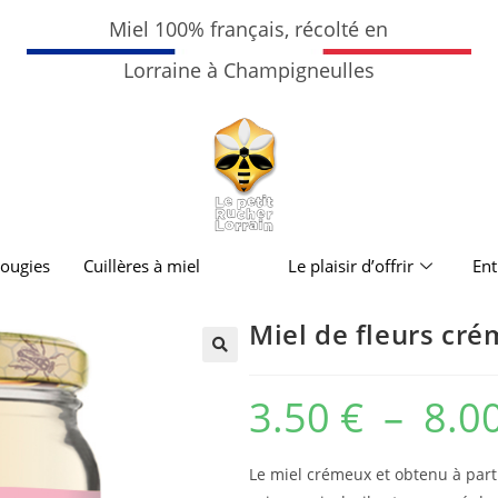
Miel 100% français, récolté en
Lorraine à Champigneulles
ougies
Cuillères à miel
Le plaisir d’offrir
Ent
Miel de fleurs cr
🔍
3.50
€
–
8.0
Le miel crémeux et obtenu à parti