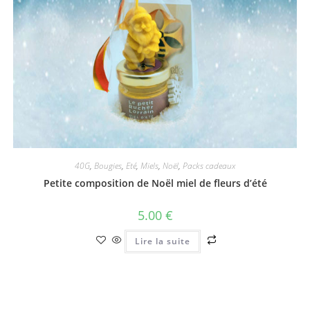
40G
,
Bougies
,
Eté
,
Miels
,
Noël
,
Packs cadeaux
Petite composition de Noël miel de fleurs d’été
5.00
€
Lire la suite