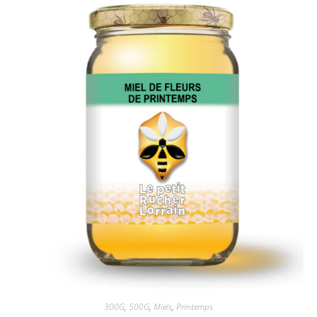
300G
,
500G
,
Miels
,
Printemps