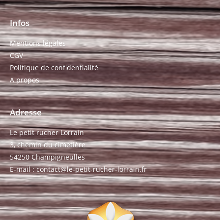
Infos
Mentions légales
CGV
Politique de confidentialité
A propos
Adresse
Le petit rucher Lorrain
3, chemin du cimetière
54250 Champigneulles
E-mail : contact@le-petit-rucher-lorrain.fr