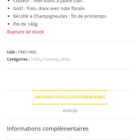
Couleur : miel blanc à jaune clair.
Goût : frais, doux avec note florale.
Récolté à Champigneulles : fin de printemps.
Pot de 140g.
Rupture de stock
UGS :
PMC140G
Catégories :
140G
,
Crémeux
,
Miels
INFORMATIONS COMPLÉMENTAIRES
AVIS (0)
Informations complémentaires