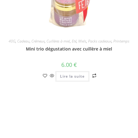
40G
,
Cadeau
,
Crémeux
,
Cuillères à miel
,
Eté
,
Miels
,
Packs cadeaux
,
Printemps
Mini trio dégustation avec cuillère à miel
6.00
€
Lire la suite