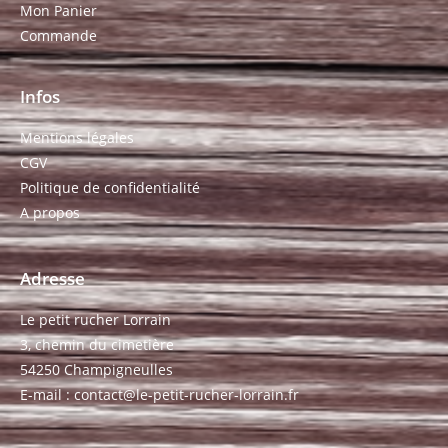
Mon Panier
Commande
Infos
Mentions légales
CGV
Politique de confidentialité
A propos
Adresse
Le petit rucher Lorrain
3, chemin du cimetière
54250 Champigneulles
E-mail : contact@le-petit-rucher-lorrain.fr